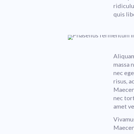
ridicul
quis lib
Aliquam
massa n
nec eges
risus, 
Maecena
nec tort
amet ve
Vivamus
Maecena