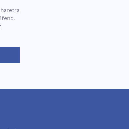
,
pharetra
ifend.
t