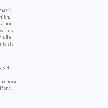
umsan,
nibh,
lacinia
varius.
Nulla
lla sit
.
, vel
,
pharetra
ifend.
t