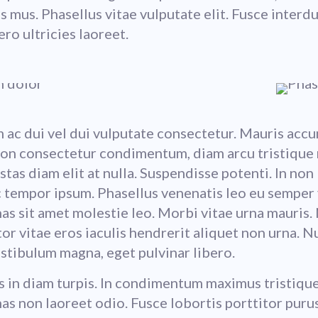
us mus. Phasellus vitae vulputate elit. Fusce interd
ero ultricies laoreet.
 ac dui vel dui vulputate consectetur. Mauris acc
on consectetur condimentum, diam arcu tristique 
tas diam elit at nulla. Suspendisse potenti. In non 
ac tempor ipsum. Phasellus venenatis leo eu semper 
s sit amet molestie leo. Morbi vitae urna mauris. 
or vitae eros iaculis hendrerit aliquet non urna. Nu
stibulum magna, eget pulvinar libero.
 in diam turpis. In condimentum maximus tristique
s non laoreet odio. Fusce lobortis porttitor purus