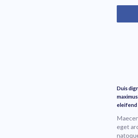
Duis dign
maximus 
eleifend 
Maecena
eget arc
natoque