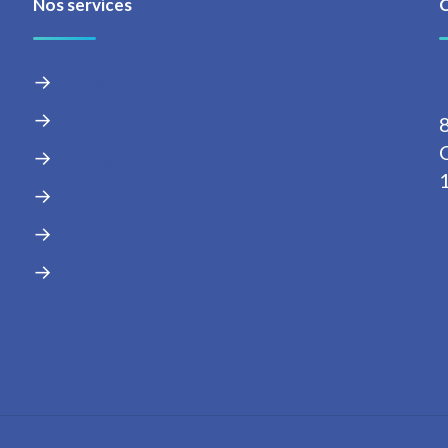
Nos services
→
CRM VTiger
→
ERP Axelor
→
Cybersécurité
→
Conseil
→
Gestion de projet
→
Formation