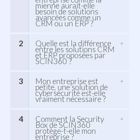
mienne aurait-elle
besoin de solutions
avancées comme un
CRM ou un ERP ?
2
Quelle est la différence
entre les solutions CRM
et ERP proposées par
SCIN360 ?
3
Mon entreprise est
petite, une solution de
cybersécurité est-elle
vraiment nécessaire ?
4
Comment la Security
Box de SCIN360
protège-t-elle mon
entreprise ?