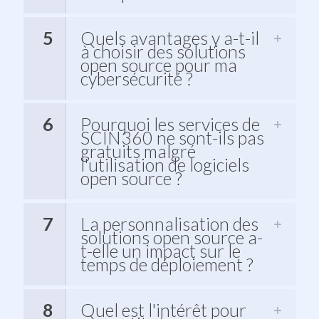
5
Quels avantages y a-t-il
à choisir des solutions
open source pour ma
cybersécurité ?
6
Pourquoi les services de
SCIN360 ne sont-ils pas
gratuits malgré
l'utilisation de logiciels
open source ?
7
La personnalisation des
solutions open source a-
t-elle un impact sur le
temps de déploiement ?
8
Quel est l'intérêt pour