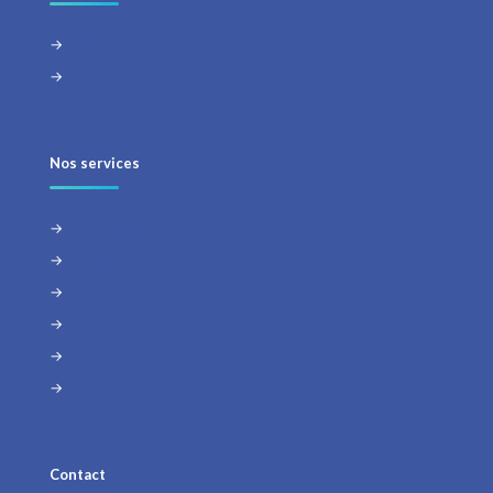
→
FAQ
→
Blog
Nos services
→
CRM VTiger
→
ERP Axelor
→
Cybersécurité
→
Conseil
→
Gestion de projet
→
Formation
Contact